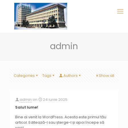
admin
Categories
Tags
Authors
Show all
admin
on
24 iunie 2025
Salut lume!
Bine ai venit la WordPress. Acesta este primul tău
articol. Editează-l sau șterge-l și apoi începe să
scrii!